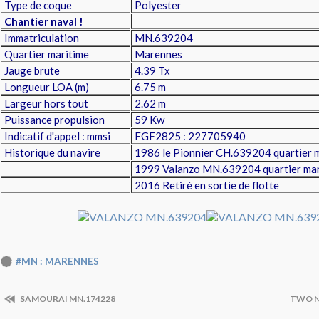
Type de coque
Polyester
Chantier naval !
Immatriculation
MN.639204
Quartier maritime
Marennes
Jauge brute
4.39 Tx
Longueur LOA (m)
6.75 m
Largeur hors tout
2.62 m
Puissance propulsion
59 Kw
Indicatif d'appel : mmsi
FGF2825 : 227705940
Historique du navire
1986 le Pionnier CH.639204 quartier 
1999 Valanzo
MN.639204 quartier ma
2016 Retiré en sortie de flotte
#MN : MARENNES
SAMOURAI MN.174228
TWO N