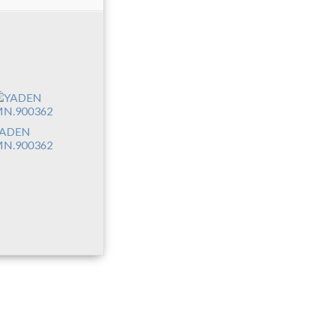
ADEN
N.900362