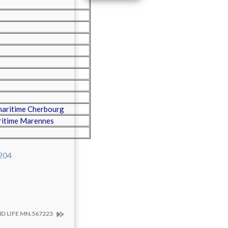
maritime Cherbourg
ritime Marennes
D LIFE MN.567223