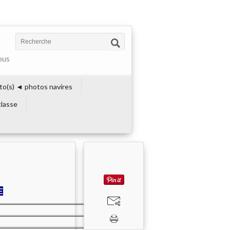
ous
to(s) ◄ photos navires
lasse
E