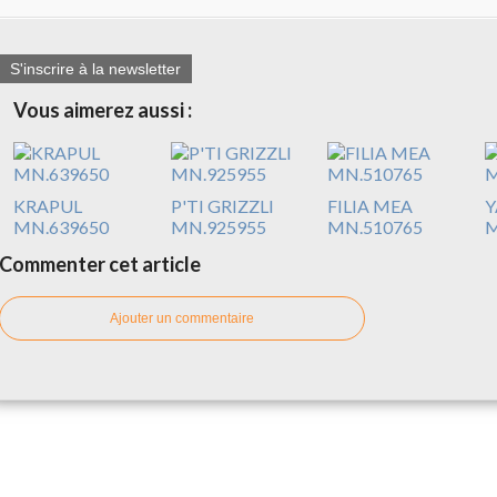
S'inscrire à la newsletter
Vous aimerez aussi :
KRAPUL
P'TI GRIZZLI
FILIA MEA
Y
MN.639650
MN.925955
MN.510765
M
Commenter cet article
Ajouter un commentaire