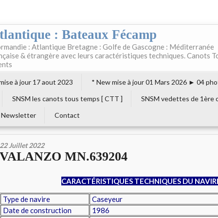
tlantique : Bateaux Fécamp
rmandie : Atlantique Bretagne : Golfe de Gascogne : Méditerranée
ançaise & étrangère avec leurs caractéristiques techniques. Canots T
ents
 mise à jour 17 aout 2023
* New mise à jour 01 Mars 2026 ► 04 pho
SNSM les canots tous temps [ CTT ]
SNSM vedettes de 1ère c
Newsletter
Contact
22 Juillet 2022
VALANZO MN.639204
CARACTÉRISTIQUES TECHNIQUES DU NAVIR
Type de navire
Caseyeur
Date de construction
1986