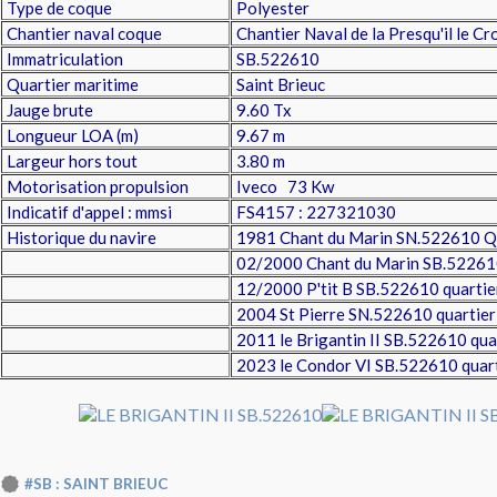
Type de coque
Polyester
Chantier naval coque
Chantier Naval de la Presqu'il le Cr
Immatriculation
SB.522610
Quartier maritime
Saint Brieuc
Jauge brute
9.60 Tx
Longueur LOA (m)
9.67 m
Largeur hors tout
3.80 m
Motorisation propulsion
Iveco 73 Kw
Indicatif d'appel : mmsi
FS4157 : 227321030
Historique du navire
1981 Chant du Marin SN.522610 Qm
02/2000 Chant du Marin SB.52261
12/2000 P'tit B SB.522610 quartier
2004 St Pierre SN.522610 quartier 
2011 le Brigantin II SB.522610 quar
2023 le Condor VI SB.522610 quarti
#SB : SAINT BRIEUC