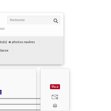
ous
to(s) ◄ photos navires
lasse
E