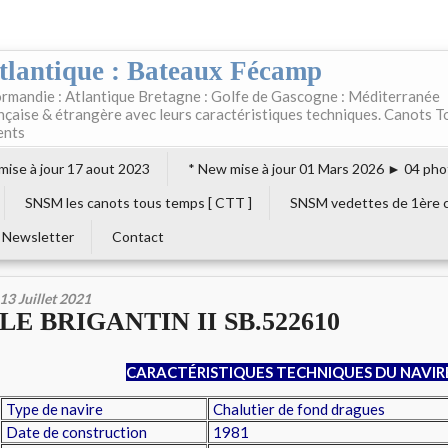
tlantique : Bateaux Fécamp
rmandie : Atlantique Bretagne : Golfe de Gascogne : Méditerranée
ançaise & étrangère avec leurs caractéristiques techniques. Canots T
ents
 mise à jour 17 aout 2023
* New mise à jour 01 Mars 2026 ► 04 pho
SNSM les canots tous temps [ CTT ]
SNSM vedettes de 1ère c
Newsletter
Contact
13 Juillet 2021
LE BRIGANTIN II SB.522610
CARACTÉRISTIQUES TECHNIQUES DU NAVIR
Type de navire
Chalutier de fond dragues
Date de construction
1981