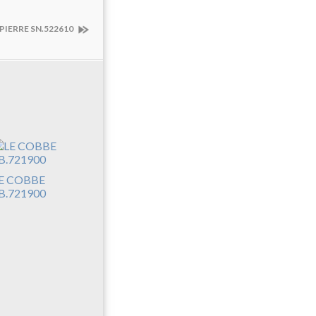
 PIERRE SN.522610
E COBBE
B.721900