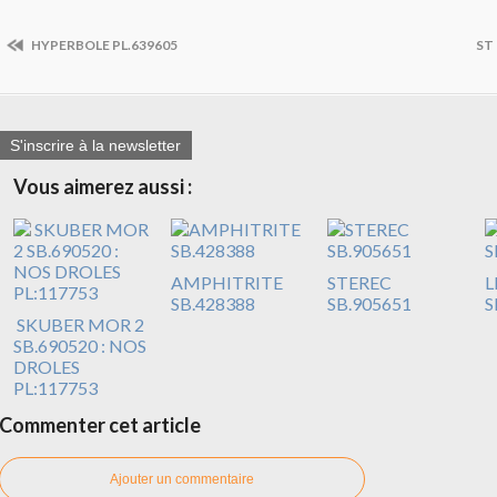
HYPERBOLE PL.639605
ST
S'inscrire à la newsletter
Vous aimerez aussi :
AMPHITRITE
STEREC
L
SB.428388
SB.905651
S
SKUBER MOR 2
SB.690520 : NOS
DROLES
PL:117753
Commenter cet article
Ajouter un commentaire