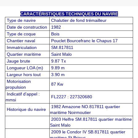
CARACTÉRISTIQUES TECHNIQUES DU NAVIRE
Type de navire
Chalutier de fond trémailleur
Date de construction
1982
Type de coque
Bois
Chantier naval
Pouclet Bourcefranc le Chapus 17
Immatriculation
SM.817811
Quartier maritime
Saint Malo
Jauge brute
9.87 Tx
Longueur LOA (m)
9.89 m
Largeur hors tout
3.90 m
Motorisation
87 Kw
propulsion
Indicatif d'appel :
FL2227 : 227320680
mmsi
1982 Amazone NO.817811 quartier
Historique du navire
maritime Noirmoutier
2003 Helfre SM.817811 quartier maritime
Saint Malo
2009 le Condor IV SB.817811 quartier
maritime St Brieuc