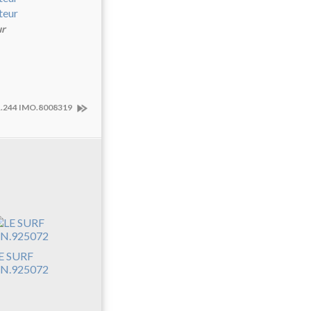
ur
244 IMO.8008319
E SURF
N.925072