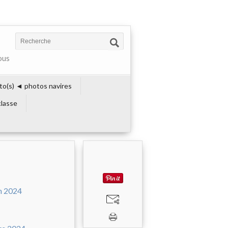
ous
to(s) ◄ photos navires
lasse