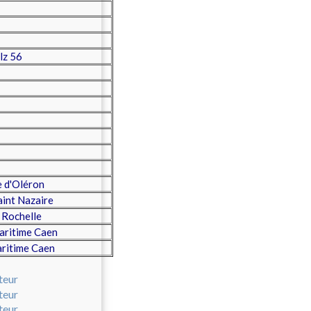
lz 56
e d'Oléron
aint Nazaire
 Rochelle
aritime Caen
aritime Caen