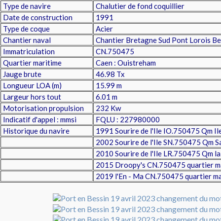
Type de navire
Chalutier de fond coquillier
Date de construction
1991
Type de coque
Acier
Chantier naval
Chantier Bretagne Sud Pont Lorois Be
Immatriculation
CN.750475
Quartier maritime
Caen : Ouistreham
Jauge brute
46.98 Tx
Longueur LOA (m)
15.99 m
Largeur hors tout
6.01 m
Motorisation propulsion
232 Kw
Indicatif d'appel : mmsi
FQLU : 227980000
Historique du navire
1991 Sourire de l'Ile IO.750475 Qm Il
2002 Sourire de l'Ile SN.750475 Qm S
2010 Sourire de l'Ile LR.750475 Qm la
2015 Droopy's CN.750475 quartier m
2019 l'En - Ma CN.750475 quartier m