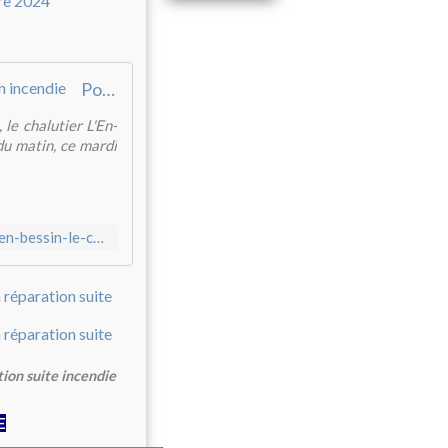
Port-en-Bessin : le chalutier L'En-Ma totalement détruit par un incendie
le chalutier L'En-
du matin, ce mardi
https://actu.fr/normandie/port-en-bessin-huppain_14515/port-en-bessin-le-chalutier-len-ma-totalement-detruit-par-un-incendie_62659682.html
ion suite incendie
E