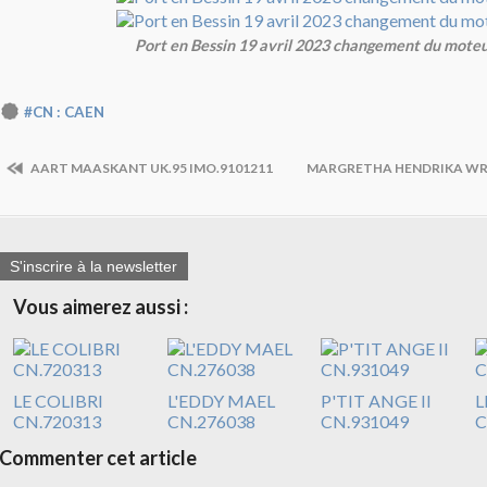
Port en Bessin 19 avril 2023 changement du mote
#CN : CAEN
AART MAASKANT UK.95 IMO.9101211
MARGRETHA HENDRIKA WR.
S'inscrire à la newsletter
Vous aimerez aussi :
LE COLIBRI
L'EDDY MAEL
P'TIT ANGE II
L
CN.720313
CN.276038
CN.931049
C
Commenter cet article